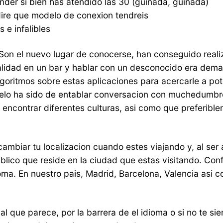
nder si bien has atendido las 30 (guinada, guinada)
ire que modelo de conexion tendreis
 e infalibles
. Son el nuevo lugar de conocerse, han conseguido rea
ualidad en un bar y hablar con un desconocido era de
oritmos sobre estas aplicaciones para acercarle a pote
elo ha sido de entablar conversacion con muchedumbre
s encontrar diferentes culturas, asi­ como que preferib
cambiar tu localizacion cuando estes viajando y, al ser
blico que reside en la ciudad que estas visitando. Conf
ma. En nuestro pais, Madrid, Barcelona, Valencia asi­ c
 que parece, por la barrera de el idioma o si no te sie