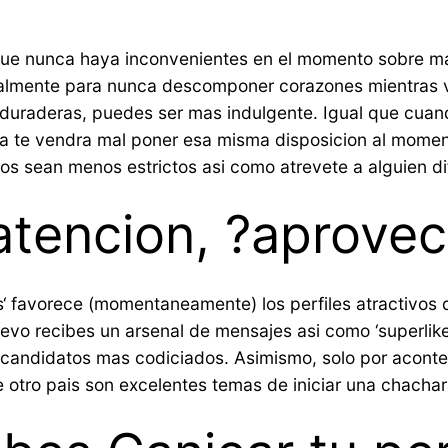
que nunca haya inconvenientes en el momento sobre man
almente para nunca descomponer corazones mientras via
duraderas, puedes ser mas indulgente. Igual que cuand
 te vendra mal poner esa misma disposicion al momento
tros sean menos estrictos asi­ como atrevete a alguien d
tencion, ?aprovec
ps‘ favorece (momentaneamente) los perfiles atractivo
evo recibes un arsenal de mensajes asi­ como ‘superlike
s candidatos mas codiciados. Asimismo, solo por acontece
e otro pais son excelentes temas de iniciar una chachara 