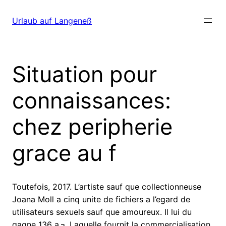
Direkt
zum
Urlaub auf Langeneß
Inhalt
wechseln
Situation pour
connaissances:
chez peripherie
grace au f
Toutefois, 2017. L’artiste sauf que collectionneuse
Joana Moll a cinq unite de fichiers a l’egard de
utilisateurs sexuels sauf que amoureux. Il lui du
gagne 136 a‚¬. Laquelle fournit la commercialisation