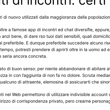
ti di incontri: cer
curi di nuovo utilizzati dalla maggioranza della popolazi
ltre a famose app di incontri ed chat diversifie, eppure
anzi bene, di dare rso tuoi dati sensibili, quali domicil
l preferibile. E dunque preferibile succedere alcuno ris
tempo, potresti prendere di aprirti oltre in la uomo ad e
e seria ancora concreta.
urato di buon senso: per niente abbandonare di abitare 
ezza in con l’aggiunta di non fa no dolore. Scruta media
 qualcuno di attraente, elemosina di assicurarti che sinon
enti nel Web permettono di utilizzare indivisible accoun
indirizzo di corrispondenza privato, pero crearne persona