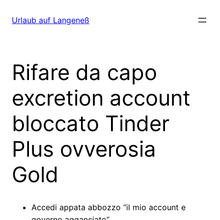
Direkt
zum
Urlaub auf Langeneß
Inhalt
wechseln
Rifare da capo
excretion account
bloccato Tinder
Plus ovverosia
Gold
Accedi appata abbozzo “il mio account e
governo agganciato”