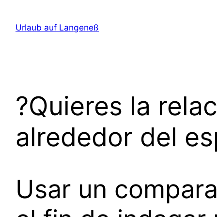
Direkt
zum
Urlaub auf Langeneß
Inhalt
wechseln
?Quieres la rela
alrededor del es
Usar un compara