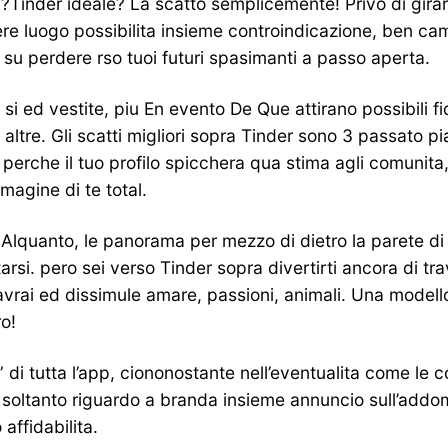
o ?Tinder ideale? La scatto semplicemente! Privo di gi
ere luogo possibilita insieme controindicazione, ben c
su perdere rso tuoi futuri spasimanti a passo aperta.
ed vestite, piu En evento De Que attirano possibili fida
i altre. Gli scatti migliori sopra Tinder sono 3 passato
 perche il tuo profilo spicchera qua stima agli comunita,
magine di te total.
Alquanto, le panorama per mezzo di dietro la parete d
itarsi. pero sei verso Tinder sopra divertirti ancora di tr
vrai ed dissimule amare, passioni, animali. Una modello 
o!
di tutta l’app, ciononostante nell’eventualita come le c
soltanto riguardo a branda insieme annuncio sull’addomi
affidabilita.