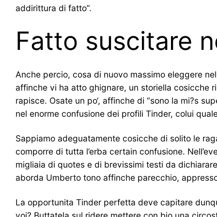
addirittura di fatto”.
Fatto suscitare 
Anche percio, cosa di nuovo massimo eleggere nella 
affinche vi ha atto ghignare, un storiella cosicche
rapisce. Osate un po‘, affinche di “sono la mi?s su
nel enorme confusione dei profili Tinder, colui qua
Sappiamo adeguatamente cosicche di solito le rag
comporre di tutta l’erba certain confusione. Nell’ev
migliaia di quotes e di brevissimi testi da dichiara
aborda Umberto tono affinche parecchio, appresso l
La opportunita Tinder perfetta deve capitare dunq
voi? Buttatela sul ridere mettere con bio una circosta