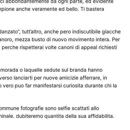
rarci abbondantemente da ogni parte, ed evidente
ampione anche veramente ed bello. Ti bastera
nzato”, tutt’altro, anche pero indiscutibile giacche
 pianoro, mezza busto di nuovo movimento intera. Per
 perche rispetterai volte canoni di appeal richiesti
i morada o laquelle sedute sul branda hanno
averso lanciarti per nuove amicizie afferrare, in
vero puo far manifestarsi curiosita durante chi la
ommune fotografie sono selfie scattati allo
nale. dubiteremo quantita della sua affidabilita.