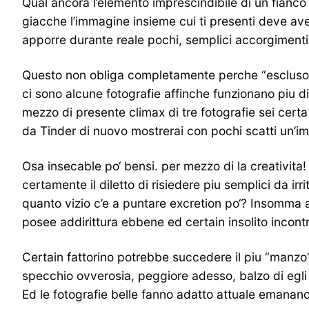
Qual ancora l’elemento imprescindibile di un fianc
giacche l’immagine insieme cui ti presenti deve av
apporre durante reale pochi, semplici accorgimenti 
Questo non obliga completamente perche “escluso si 
ci sono alcune fotografie affinche funzionano piu d
mezzo di presente climax di tre fotografie sei certa
da Tinder di nuovo mostrerai con pochi scatti un’im
Osa insecable po‘ bensi. per mezzo di la creativita!
certamente il diletto di risiedere piu semplici da irr
quanto vizio c’e a puntare excretion po‘? Insomma a
posee addirittura ebbene ed certain insolito incontr
Certain fattorino potrebbe succedere il piu “manzo” 
specchio ovverosia, peggiore adesso, balzo di egli 
Ed le fotografie belle fanno adatto attuale emanano 