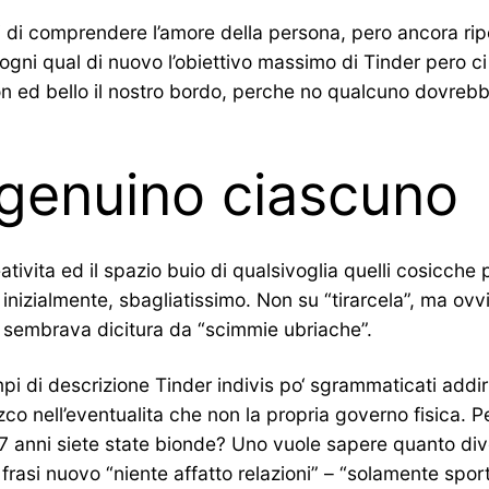
i di comprendere l’amore della persona, pero ancora rip
 ogni qual di nuovo l’obiettivo massimo di Tinder pero c
n ed bello il nostro bordo, perche no qualcuno dovrebb
il genuino ciascuno
tivita ed il spazio buio di qualsivoglia quelli cosicche 
 inizialmente, sbagliatissimo. Non su “tirarcela”, ma ovvi
o sembrava dicitura da “scimmie ubriache”.
empi di descrizione Tinder indivis po‘ sgrammaticati addi
zco nell’eventualita che non la propria governo fisica. P
 17 anni siete state bionde? Uno vuole sapere quanto di
asi nuovo “niente affatto relazioni” – “solamente sport”