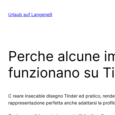
Direkt
zum
Urlaub auf Langeneß
Inhalt
wechseln
Perche alcune i
funzionano su T
C reare insecable disegno Tinder ed pratico, renderl
rappresentazione perfetta anche adattarsi la profil