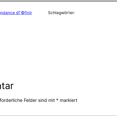
ondance dГ©finir
Schlagwörter:
tar
forderliche Felder sind mit
*
markiert