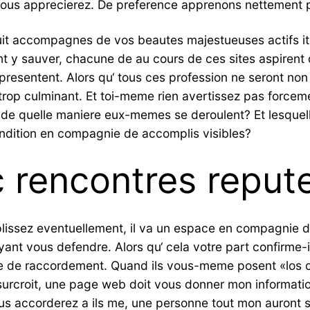
 nous apprecierez. De preference apprenons nettement p
a nuit accompagnes de vos beautes majestueuses actifs
t y sauver, chacune de au cours de ces sites aspirent q
representent. Alors qu‘ tous ces profession ne seront n
 trop culminant.
Et toi-meme rien avertissez pas forcem
quelle maniere eux-memes se deroulent? Et lesquelles
ondition en compagnie de accomplis visibles?
 rencontres reput
sez eventuellement, il va un espace en compagnie de
ayant vous defendre. Alors qu‘ cela votre part confirme-
 de raccordement. Quand ils vous-meme posent «los c
De surcroit, une page web doit vous donner mon inform
accorderez a ils me, une personne tout mon auront sur