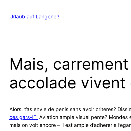
Direkt
zum
Urlaub auf Langeneß
Inhalt
wechseln
Mais, carrement 
accolade vivent 
Alors, t’as envie de penis sans avoir criteres? Di
ces gars-lГ
Aviation ample visuel pente? Mondes e
mais on voit encore – il est ample d’adherer a l’eg