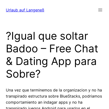
Direkt
zum
Urlaub auf Langeneß
Inhalt
wechseln
?Igual que soltar
Badoo – Free Chat
& Dating App para
Sobre?
Una vez que terminemos de la organizacion y no ha
transpirado estructura sobre BlueStacks, podri­amos
comportamiento an indagar apps y no ha
transpirado juegos Android para usarlos en el