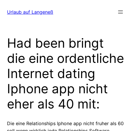
Direkt
zum
Urlaub auf Langeneß
Inhalt
wechseln
Had been bringt
die eine ordentliche
Internet dating
Iphone app nicht
eher als 40 mit:
Die eine Relationships Iphone app nicht fruher als 60
soll wenn wirklich jede Relationships Software