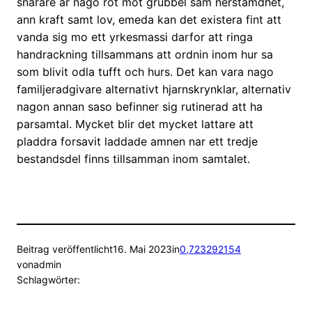
snarare ar nago rot mot grubbel sam nerstamdhet,
ann kraft samt lov, emeda kan det existera fint att
vanda sig mo ett yrkesmassi darfor att ringa
handrackning tillsammans att ordnin inom hur sa
som blivit odla tufft och hurs. Det kan vara nago
familjeradgivare alternativt hjarnskrynklar, alternativ
nagon annan saso befinner sig rutinerad att ha
parsamtal. Mycket blir det mycket lattare att
pladdra forsavit laddade amnen nar ett tredje
bestandsdel finns tillsamman inom samtalet.
Beitrag veröffentlicht
16. Mai 2023
in
0,723292154
von
admin
Schlagwörter: