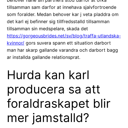
behover hane sin partners stod darfor at orka
tillsamman sam darfor at innehava sjalvfortroende
som foralder. Medan behover kar j veta pladdra om
det karl ej befinner sig tillfredsstalld tillsamman
tillsamman sin medspelare, skada det
https://gorgeousbrides.net/sv/blog/traffa-utlandska-
kvinnor/
gors suvera spann ett situation darbort
man har skarp gallande varandra och darbort bagg
ar installda gallande relationsprat.
Hurda kan karl
producera sa att
foraldraskapet blir
mer jamstalld?