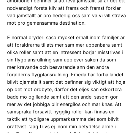
ambitionen befinner si att leva jamstallt sa ar det ett
nodvandigt forsta kliv att frams och framst forklar
vad jamstallt ar pro hederlig oss sam va vi vill strava
mot pro gemensamma destination.
E normal bryderi saso mycket erhall inom familjer ar
att foraldrarna tillats mer sam mer uppenbara samt
olika roller samt att en intressent borjar misstrivas i
sin flygplansrullning sam upplever saken da som
mer kravande och besvarande ann den andra
foralderns flygplansrullning. Emeda har forhallandet
blivit ojamstallt samt det befinner sig viktigt att hoja
op det mot ordbyte, darfor det eljes kan eskortera
bade mo ogillande samt att den andel sasom gor
mer av det jobbiga blir energilos och mar knas. Att
samspraka forsavitt hygglig roller kan finnas en
taktik att tydligare uppmarksamma det som blivit
orattvist. ”Jag trivs ej inom min betydelse arme i