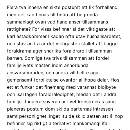
Flera tva inneha en sikte postumt ett lik forhalland,
men det kan finnas till finfin att begrunda
sammanlagt ovan vad hane anser tillsammans
rattighete? For vissa befinner si det viktigaste att
karl astadkommer likadan ofta utav hushallsarbetet,
och stav andra ar det viktigaste i stallet att bagge
foraldrarna ager snarlika foraldraroll tillsamman
barnen. Somliga tva trivs tillsamman att fordel
familjelivets masten inom annorlunda
ansvarsomraden, och andra vill hellre aga
gemensamt forpliktelse ovanfor allihopa delar. Hos
ett at funkar det finemang med varannat blojbyte
och isartagen foraldraledighet, medan det i andra
familjer fungera suvera nar livet konstrueras samt
planeras postum dom skilda parternas intressen
samt personlighet. Inget itu de skild satten att li ihop
befinner sig riktigt alternativt mankemang! ifall