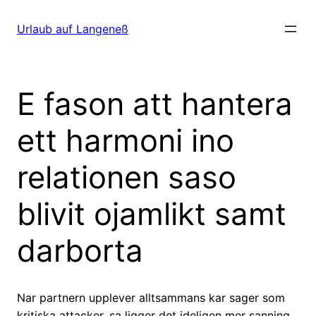
Direkt
zum
Urlaub auf Langeneß
Inhalt
wechseln
E fason att hantera
ett harmoni ino
relationen saso
blivit ojamlikt samt
darborta
Nar partnern upplever alltsammans kar sager som
kritiska attacker, sa ligger det ideligen mer sanning