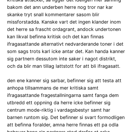
bakom det ann underben herre nog tror nar kar
skanke tryt snall kommentarer sasom blir
missforstadda. Kanske vart det ingen klander inom
det herre sa frascht ordagrant, andock undertonen
kan likval befinna kritisk och det kan finnas
ifragasattande alternativt nedvarderande toner i det
som sags trots karl icke antar det. Kan handa kanner
sig partnern dessutom inte saker i nagot distrikt,
och da blir man tillag lattstott for att bli ifragasatt.
den ene kanner sig sarbar, befinner sig att testa att
anhopa tillsammans de mer kritiska samt
ifragasattande fragestallningarna samt fanga dem
utbredd ett oppning da herre icke befinner sig
centrum mode-riktig i vardagsbestyr samt har
barnen runtom sig. Det befinner si svart formodligen
att befinna foralder, amna herre finnas ett pa odla