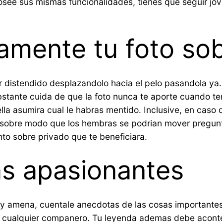
osee sus mismas funcionalidades, tienes que seguir jo
amente tu foto sob
lir distendido desplazandolo hacia el pelo pasandola y
bstante cuida de que la foto nunca te aporte cuando te
ella asumira cual le habras mentido. Inclusive, en caso
sobre modo que los hembras se podri­an mover pregunt
nto sobre privado que te beneficiara.
s apasionantes
ra y amena, cuentale anecdotas de las cosas important
as a cualquier companero. Tu leyenda ademas debe acont