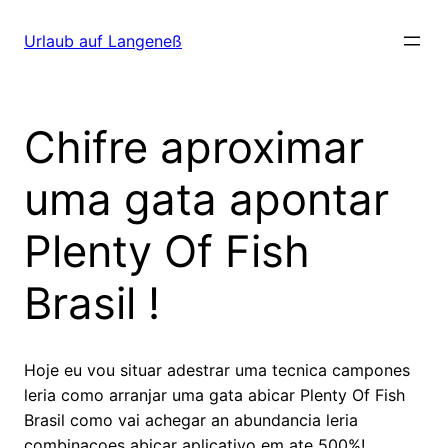
Direkt
zum
Urlaub auf Langeneß
Inhalt
wechseln
Chifre aproximar
uma gata apontar
Plenty Of Fish
Brasil !
Hoje eu vou situar adestrar uma tecnica campones
leria como arranjar uma gata abicar Plenty Of Fish
Brasil como vai achegar an abundancia leria
combinacoes abicar aplicativo em ate 500%!