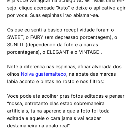
E ja voce vai agitar na achego ACNE . Mais uma en-
sejo, clique acercade “Auto” e deixe o aplicativo agir
por voce. Suas espinhas irao abismar-se.
Os que eu senti a basico receptividade foram o
SWEET, o FAIRY (em depressao porcentagem), o
SUNLIT (dependendo da foto e a baixas
porcentagens), o ELEGANT e o VINTAGE .
Note a diferenca nas espinhas, afinar alvorada dos
olhos
Noiva guatemalteco
, na abate das marcas
labia acento e pintas no rosto e nos filtros:
Voce pode ate acolher pras fotos editadas e pensar
“nossa, entretanto elas estao sobremaneira
artificiais, ta na aparencia que a foto foi toda
editada e aquele o cara jamais vai acabar
destamaneira na abalo real”.