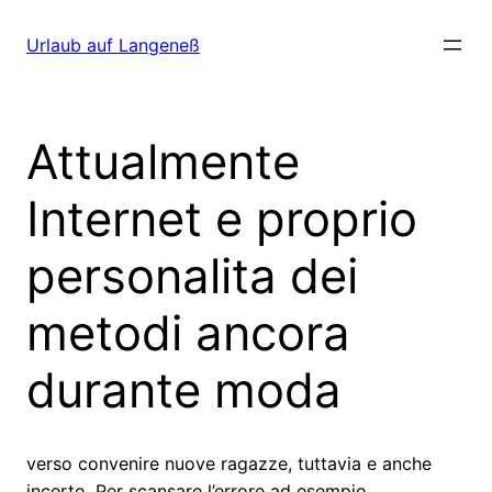
Direkt
zum
Urlaub auf Langeneß
Inhalt
wechseln
Attualmente
Internet e proprio
personalita dei
metodi ancora
durante moda
verso convenire nuove ragazze, tuttavia e anche
incerto. Per scansare l’errore ad esempio