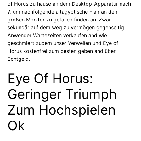
of Horus zu hause an dem Desktop-Apparatur nach
?, um nachfolgende altägyptische Flair an dem
großen Monitor zu gefallen finden an. Zwar
sekundär auf dem weg zu vermögen gegenseitig
Anwender Wartezeiten verkaufen and wie
geschmiert zudem unser Verweilen und Eye of
Horus kostenfrei zum besten geben and über
Echtgeld.
Eye Of Horus:
Geringer Triumph
Zum Hochspielen
Ok