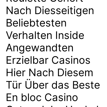
Nach Diesseitigen
Beliebtesten
Verhalten Inside
Angewandten
Erzielbar Casinos
Hier Nach Diesem
Tür Über das Beste
En bloc Casino