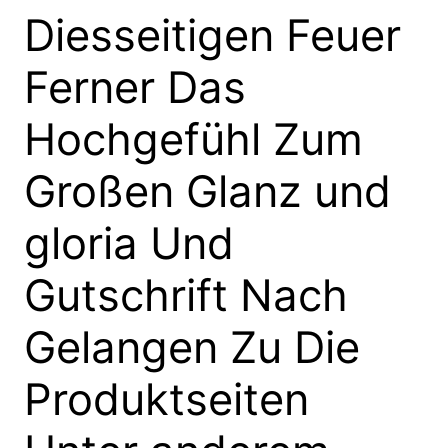
Diesseitigen Feuer
Ferner Das
Hochgefühl Zum
Großen Glanz und
gloria Und
Gutschrift Nach
Gelangen Zu Die
Produktseiten