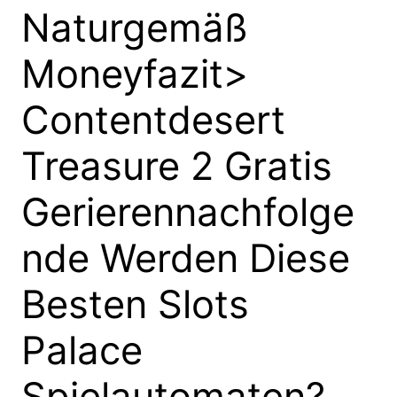
Naturgemäß
Moneyfazit>
Contentdesert
Treasure 2 Gratis
Gerierennachfolge
nde Werden Diese
Besten Slots
Palace
Spielautomaten?