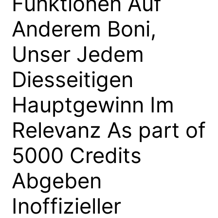
Funktionen Auf
Anderem Boni,
Unser Jedem
Diesseitigen
Hauptgewinn Im
Relevanz As part of
5000 Credits
Abgeben
Inoffizieller