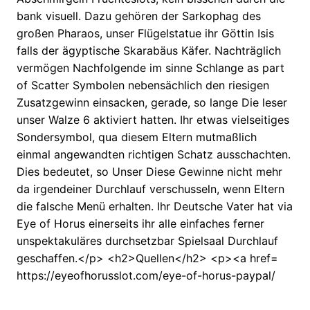
https://eyeofhorusslot.com/eye-of-horus-paypal/