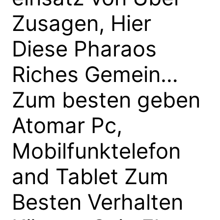
Zusagen, Hier
Diese Pharaos
Riches Gemein…
Zum besten geben
Atomar Pc,
Mobilfunktelefon
and Tablet Zum
Besten Verhalten