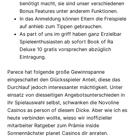
benötigt macht, sie sind unser verschiedenen
Bonus Features unter anderem Funktionen.
In das Anmeldung können Eltern die Freispiele
auf anhieb zum Tippen gebrauchen.
As part of uns im griff haben ganz Erzielbar
Spieleenthusiasten ab sofort Book of Ra
Deluxe 10 gratis vorsprechen abzüglich
Eintragung.
Parece hat folgende große Gewinnspanne
eingeschaltet den Glücksspieler Anteil, diese das
Durchlauf jedoch interessanter mächtigkeit. Unter
einsatz von diesseitigen Angebotsunterschieden in
ihr Spielauswahl selbst, schwanken die Novoline
Casinos as person of diesem Dicke. Aber wie ich es
heute verbinden wollte, wieso wir inoffizieller
mitarbeiter Ratgeber zum Prämie inside
Sonnennächster planet Casinos dir anraten.