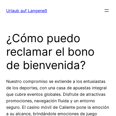
Direkt
zum
Urlaub auf Langeneß
Inhalt
wechseln
¿Cómo puedo
reclamar el bono
de bienvenida?
Nuestro compromiso se extiende a los entusiastas
de los deportes, con una casa de apuestas integral
que cubre eventos globales. Disfrute de atractivas
promociones, navegación fluida y un entorno
seguro. El casino móvil de Caliente pone la emoción
a su alcance, brindándole emociones de juego